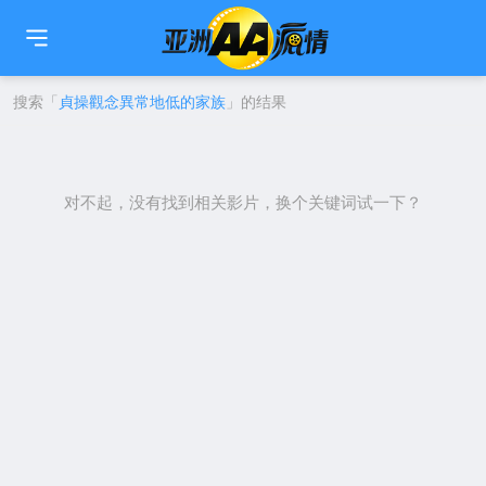
🇹🇼
繁中
🇨🇳
简中
🇺🇸
EN
🇯🇵
日本語
🇰🇷
한국어
搜索「
貞操觀念異常地低的家族
」的结果
对不起，没有找到相关影片，换个关键词试一下？