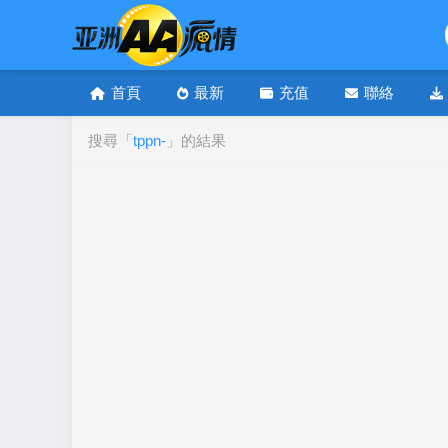
首頁
最新
充值
聯絡
搜尋「
tppn-
」的結果