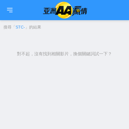
🇹🇼
繁中
🇨🇳
简中
🇺🇸
EN
🇯🇵
日本語
🇰🇷
한국어
搜尋「
STC-
」的結果
對不起，沒有找到相關影片，換個關鍵詞試一下？