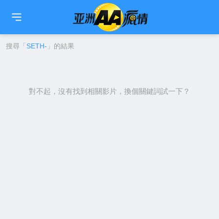
🇹🇼
繁中
🇨🇳
简中
🇺🇸
EN
🇯🇵
日本語
🇰🇷
한국어
搜尋「
SETH-
」的結果
對不起，沒有找到相關影片，換個關鍵詞試一下？