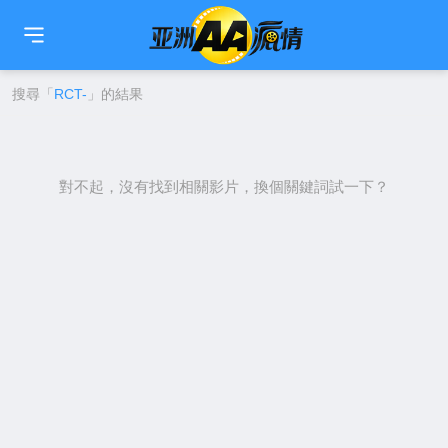
🇹🇼
繁中
🇨🇳
简中
🇺🇸
EN
🇯🇵
日本語
🇰🇷
한국어
搜尋「
RCT-
」的結果
對不起，沒有找到相關影片，換個關鍵詞試一下？