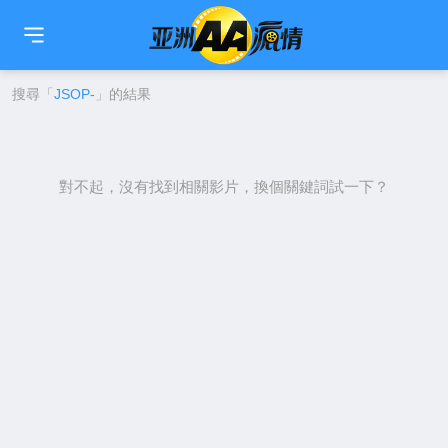
🇹🇼
繁中
🇨🇳
简中
🇺🇸
EN
🇯🇵
日本語
🇰🇷
한국어
搜尋「
JSOP-
」的結果
對不起，沒有找到相關影片，換個關鍵詞試一下？