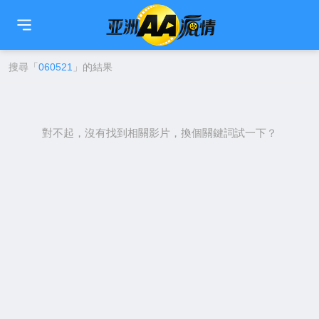
🇹🇼
繁中
🇨🇳
简中
🇺🇸
EN
🇯🇵
日本語
🇰🇷
한국어
搜尋「
060521
」的結果
對不起，沒有找到相關影片，換個關鍵詞試一下？