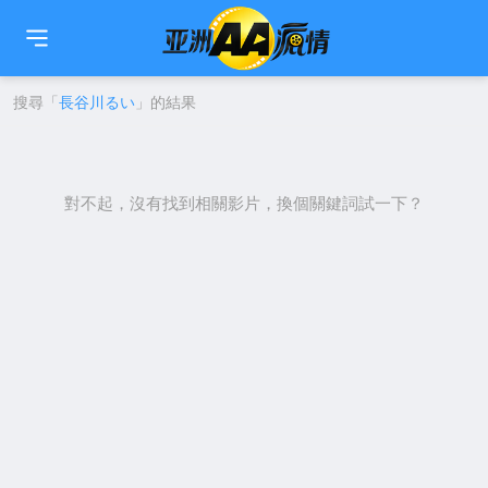
🇹🇼
繁中
🇨🇳
简中
🇺🇸
EN
🇯🇵
日本語
🇰🇷
한국어
搜尋「
長谷川るい
」的結果
對不起，沒有找到相關影片，換個關鍵詞試一下？